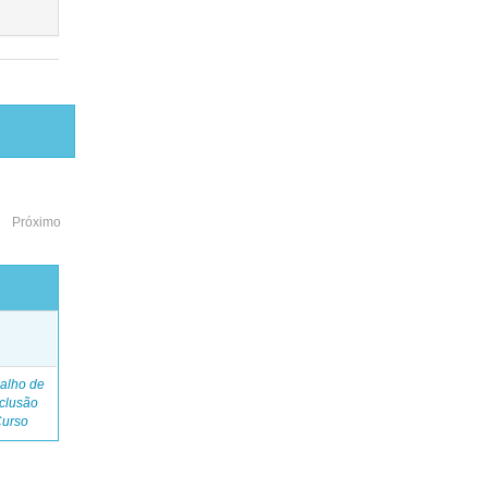
Próximo
o
alho de
clusão
Curso