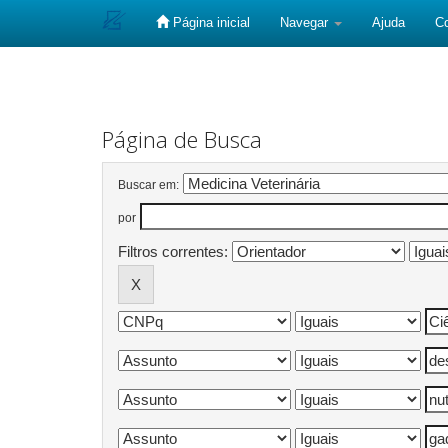
Página inicial
Navegar
Ajuda
C
Skip
navigation
Página de Busca
Buscar em:
por
Filtros correntes: