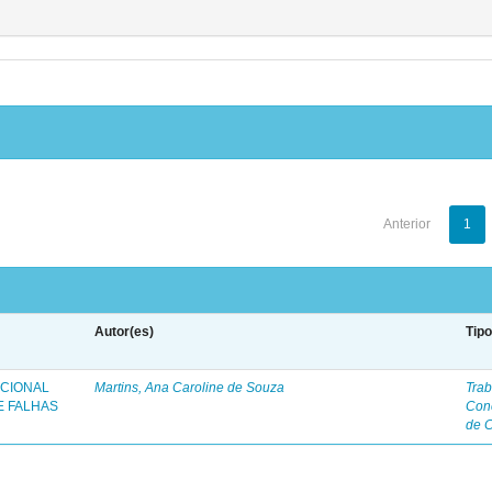
Anterior
1
Autor(es)
Tip
ICIONAL
Martins, Ana Caroline de Souza
Trab
E FALHAS
Con
de 