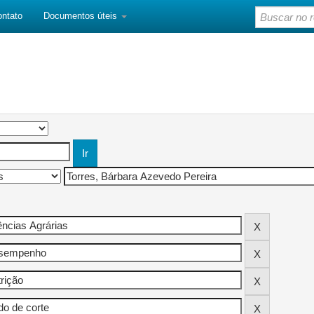
ontato
Documentos úteis