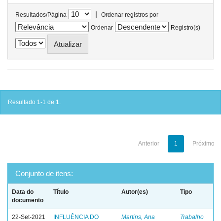
|
Resultados/Página
Ordenar registros por
Ordenar
Registro(s)
Resultado 1-1 de 1.
Anterior
1
Próximo
Conjunto de itens:
Data do
Título
Autor(es)
Tipo
documento
22-Set-2021
INFLUÊNCIA DO
Martins, Ana
Trabalho