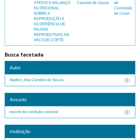
STATUS E BALANÇO
Caroline de Souza
de
NUTRICIONAL
Conclusão
SOBRE A
de Curso
REPRODUÇÃO E
OCORRÊNCIA DE
FALHAS
REPRODUTIVAS NA
VACA DE CORTE
Busca facetada
Autor
Martins, Ana Caroline de Souza
1
Assunto
escore da condição corporal
1
Instituição