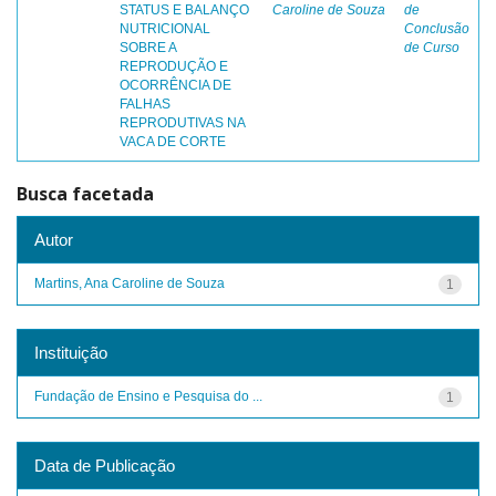
STATUS E BALANÇO
Caroline de Souza
de
NUTRICIONAL
Conclusão
SOBRE A
de Curso
REPRODUÇÃO E
OCORRÊNCIA DE
FALHAS
REPRODUTIVAS NA
VACA DE CORTE
Busca facetada
Autor
Martins, Ana Caroline de Souza
1
Instituição
Fundação de Ensino e Pesquisa do ...
1
Data de Publicação