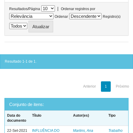
|
Resultados/Página
Ordenar registros por
Ordenar
Registro(s)
Resultado 1-1 de 1.
Anterior
1
Próximo
Conjunto de itens:
Data do
Título
Autor(es)
Tipo
documento
22-Set-2021
INFLUÊNCIA DO
Martins, Ana
Trabalho