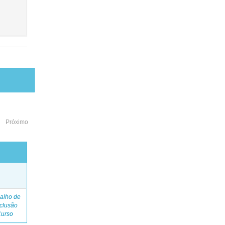
Próximo
o
alho de
clusão
Curso