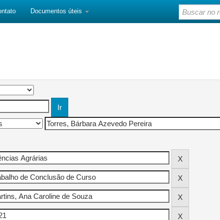
ontato
Documentos úteis