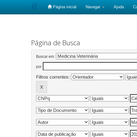
Página inicial
Navegar
Ajuda
C
Skip
navigation
Página de Busca
Buscar em:
por
Filtros correntes: