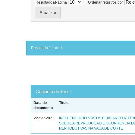
|
Resultados/Página
Ordenar registros por
Resultado 1-1 de 1.
Conjunto de itens:
Data do
Título
documento
22-Set-2021
INFLUÊNCIA DO STATUS E BALANÇO NUTR
SOBRE A REPRODUÇÃO E OCORRÊNCIA D
REPRODUTIVAS NA VACA DE CORTE