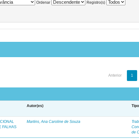
Ordenar
Registro(s)
Anterior
1
Autor(es)
Tip
ICIONAL
Martins, Ana Caroline de Souza
Trab
E FALHAS
Con
de 