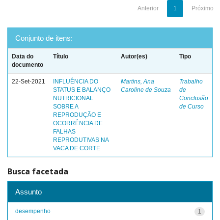
Anterior
1
Próximo
Conjunto de itens:
Data do
Título
Autor(es)
Tipo
documento
22-Set-2021
INFLUÊNCIA DO
Martins, Ana
Trabalho
STATUS E BALANÇO
Caroline de Souza
de
NUTRICIONAL
Conclusão
SOBRE A
de Curso
REPRODUÇÃO E
OCORRÊNCIA DE
FALHAS
REPRODUTIVAS NA
VACA DE CORTE
Busca facetada
Assunto
desempenho
1