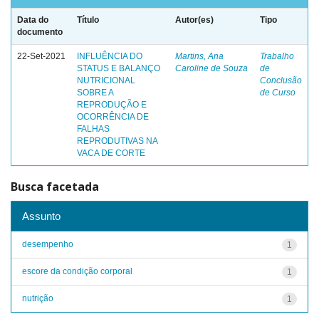
Data do
Título
Autor(es)
Tipo
documento
22-Set-2021
INFLUÊNCIA DO
Martins, Ana
Trabalho
STATUS E BALANÇO
Caroline de Souza
de
NUTRICIONAL
Conclusão
SOBRE A
de Curso
REPRODUÇÃO E
OCORRÊNCIA DE
FALHAS
REPRODUTIVAS NA
VACA DE CORTE
Busca facetada
Assunto
desempenho
1
escore da condição corporal
1
nutrição
1