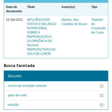
Data do
Título
Autor(es)
Tipo
documento
22-Set-2021
INFLUÊNCIA DO
Martins, Ana
Trabalho
STATUS E BALANÇO
Caroline de Souza
de
NUTRICIONAL
Conclusão
SOBRE A
de Curso
REPRODUÇÃO E
OCORRÊNCIA DE
FALHAS
REPRODUTIVAS NA
VACA DE CORTE
Busca facetada
Assunto
escore da condição corporal
1
gado de corte
1
nutrição
1