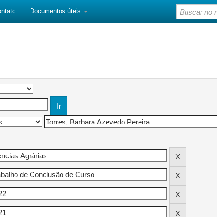
ontato
Documentos úteis