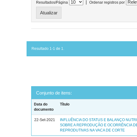
|
Resultados/Página
Ordenar registros por
Resultado 1-1 de 1.
Conjunto de itens:
Data do
Título
documento
22-Set-2021
INFLUÊNCIA DO STATUS E BALANÇO NUTR
SOBRE A REPRODUÇÃO E OCORRÊNCIA D
REPRODUTIVAS NA VACA DE CORTE