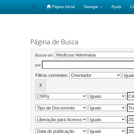
Página inicial
Navegar
Ajuda
C
Skip
navigation
Página de Busca
Buscar em:
por
Filtros correntes: