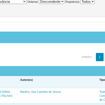
Ordenar
Registro(s)
Anterior
1
Autor(es)
Tip
ICIONAL
Martins, Ana Caroline de Souza
Trab
E FALHAS
Con
de 