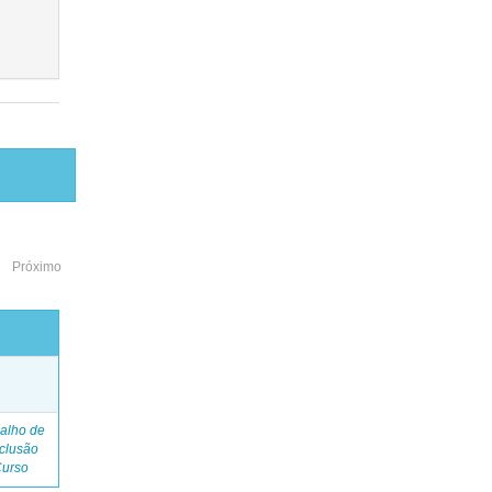
Próximo
o
alho de
clusão
Curso