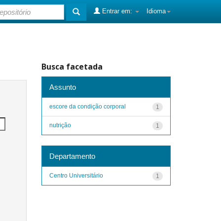
Entrar em:
Idioma
Busca facetada
Assunto
escore da condição corporal
1
nutrição
1
Departamento
Centro Universitário
1