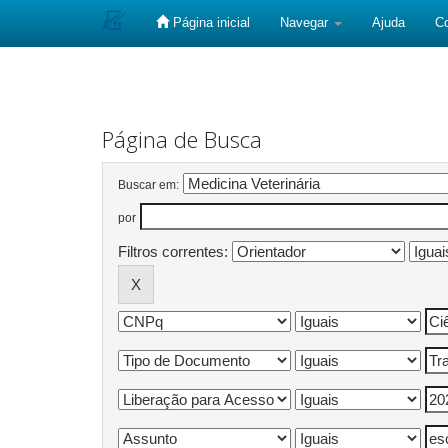
Página inicial
Navegar
Ajuda
C
Skip
navigation
Página de Busca
Buscar em:
por
Filtros correntes: