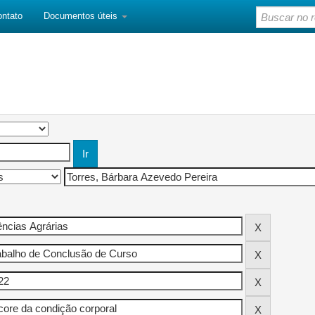
ontato
Documentos úteis