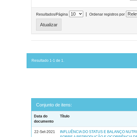
|
Resultados/Página
Ordenar registros por
Resultado 1-1 de 1.
Conjunto de itens:
Data do
Título
documento
22-Set-2021
INFLUÊNCIA DO STATUS E BALANÇO NUTR