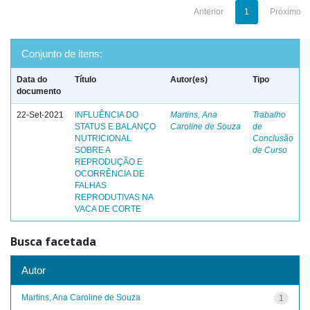
Anterior
1
Próximo
Conjunto de itens:
Data do
Título
Autor(es)
Tipo
documento
22-Set-2021
INFLUÊNCIA DO
Martins, Ana
Trabalho
STATUS E BALANÇO
Caroline de Souza
de
NUTRICIONAL
Conclusão
SOBRE A
de Curso
REPRODUÇÃO E
OCORRÊNCIA DE
FALHAS
REPRODUTIVAS NA
VACA DE CORTE
Busca facetada
Autor
Martins, Ana Caroline de Souza
1