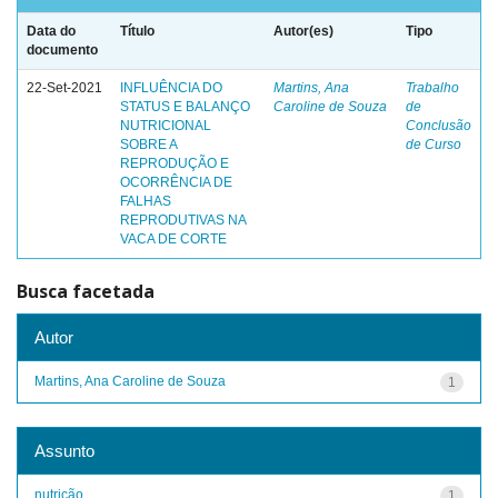
Data do
Título
Autor(es)
Tipo
documento
22-Set-2021
INFLUÊNCIA DO
Martins, Ana
Trabalho
STATUS E BALANÇO
Caroline de Souza
de
NUTRICIONAL
Conclusão
SOBRE A
de Curso
REPRODUÇÃO E
OCORRÊNCIA DE
FALHAS
REPRODUTIVAS NA
VACA DE CORTE
Busca facetada
Autor
Martins, Ana Caroline de Souza
1
Assunto
nutrição
1