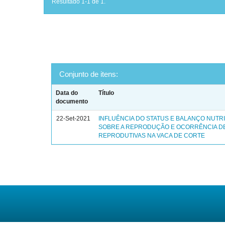
Resultado 1-1 de 1.
Conjunto de itens:
Data do
Título
documento
22-Set-2021
INFLUÊNCIA DO STATUS E BALANÇO NUTR
SOBRE A REPRODUÇÃO E OCORRÊNCIA D
REPRODUTIVAS NA VACA DE CORTE