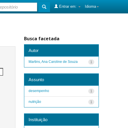
Entrar em:
Idioma
Busca facetada
Autor
Martins, Ana Caroline de Souza
1
Assunto
desempenho
1
nutrição
1
Instituição