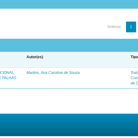
Anterior
1
Autor(es)
Tip
ICIONAL
Martins, Ana Caroline de Souza
Trab
E FALHAS
Con
de 