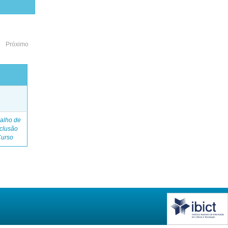
Próximo
o
alho de
clusão
Curso