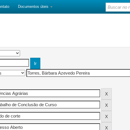
ontato
Documentos úteis