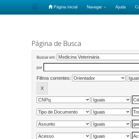
Página inicial
Navegar
Ajuda
C
Skip
navigation
Página de Busca
Buscar em:
por
Filtros correntes: