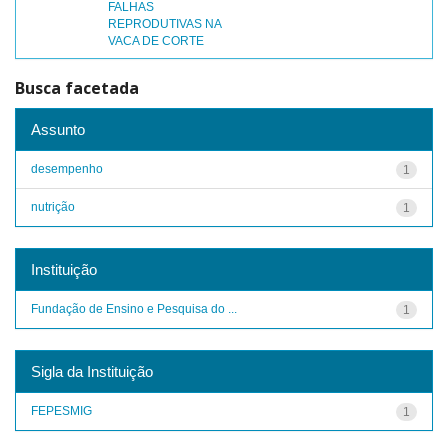
FALHAS
REPRODUTIVAS NA
VACA DE CORTE
Busca facetada
Assunto
desempenho
1
nutrição
1
Instituição
Fundação de Ensino e Pesquisa do ...
1
Sigla da Instituição
FEPESMIG
1