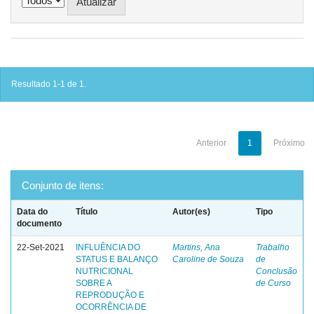
Resultado 1-1 de 1.
Anterior
1
Próximo
Conjunto de itens:
Data do
Título
Autor(es)
Tipo
documento
22-Set-2021
INFLUÊNCIA DO
Martins, Ana
Trabalho
STATUS E BALANÇO
Caroline de Souza
de
NUTRICIONAL
Conclusão
SOBRE A
de Curso
REPRODUÇÃO E
OCORRÊNCIA DE