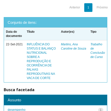
Anterior
1
Próximo
Conjunto de itens:
Data do
Título
Autor(es)
Tipo
documento
22-Set-2021
INFLUÊNCIA DO
Martins, Ana
Trabalho
STATUS E BALANÇO
Caroline de Souza
de
NUTRICIONAL
Conclusão
SOBRE A
de Curso
REPRODUÇÃO E
OCORRÊNCIA DE
FALHAS
REPRODUTIVAS NA
VACA DE CORTE
Busca facetada
Assunto
desempenho
1