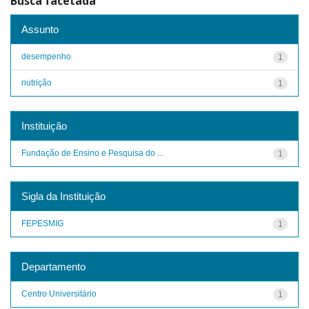
Busca facetada
Assunto
desempenho
1
nutrição
1
Instituição
Fundação de Ensino e Pesquisa do ...
1
Sigla da Instituição
FEPESMIG
1
Departamento
Centro Universitário
1