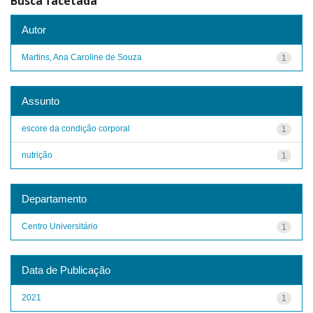
Busca facetada
Autor
Martins, Ana Caroline de Souza
1
Assunto
escore da condição corporal
1
nutrição
1
Departamento
Centro Universitário
1
Data de Publicação
2021
1