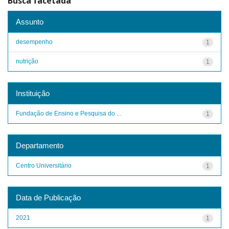
Busca facetada
Assunto
desempenho
1
nutrição
1
Instituição
Fundação de Ensino e Pesquisa do ...
1
Departamento
Centro Universitário
1
Data de Publicação
2021
1