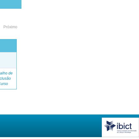
Próximo
o
alho de
clusão
Curso