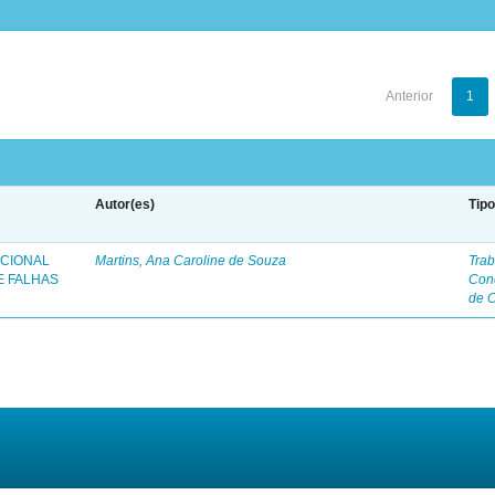
Anterior
1
Autor(es)
Tip
ICIONAL
Martins, Ana Caroline de Souza
Trab
E FALHAS
Con
de 