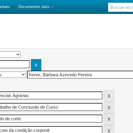
ontato
Documentos úteis