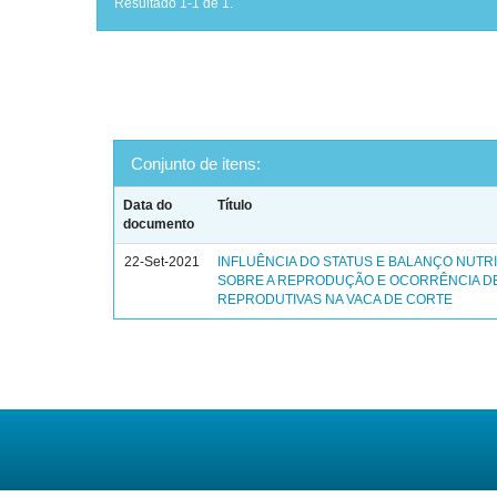
Resultado 1-1 de 1.
Conjunto de itens:
Data do
Título
documento
22-Set-2021
INFLUÊNCIA DO STATUS E BALANÇO NUTR
SOBRE A REPRODUÇÃO E OCORRÊNCIA D
REPRODUTIVAS NA VACA DE CORTE