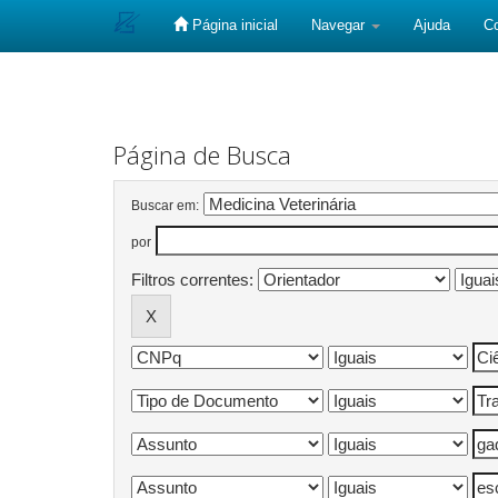
Página inicial
Navegar
Ajuda
C
Skip
navigation
Página de Busca
Buscar em:
por
Filtros correntes: