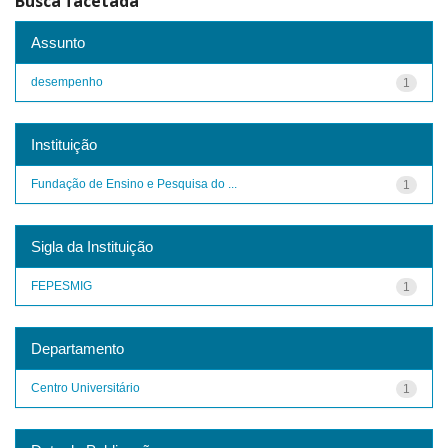
Busca facetada
Assunto
desempenho
1
Instituição
Fundação de Ensino e Pesquisa do ...
1
Sigla da Instituição
FEPESMIG
1
Departamento
Centro Universitário
1