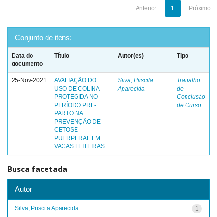
Anterior
1
Próximo
Conjunto de itens:
Data do
Título
Autor(es)
Tipo
documento
25-Nov-2021
AVALIAÇÃO DO
Silva, Priscila
Trabalho
USO DE COLINA
Aparecida
de
PROTEGIDA NO
Conclusão
PERÍODO PRÉ-
de Curso
PARTO NA
PREVENÇÃO DE
CETOSE
PUERPERAL EM
VACAS LEITEIRAS.
Busca facetada
Autor
Silva, Priscila Aparecida
1