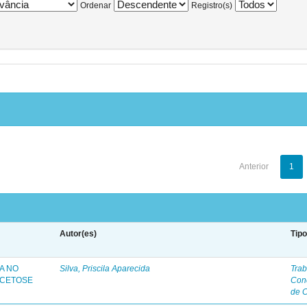
Ordenar
Registro(s)
Anterior
1
Autor(es)
Tip
A NO
Silva, Priscila Aparecida
Trab
 CETOSE
Con
de 