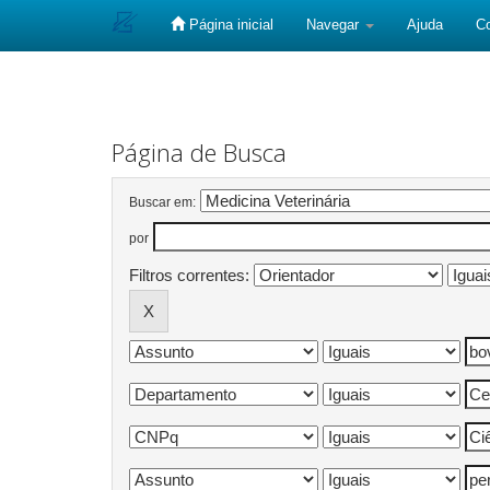
Página inicial
Navegar
Ajuda
C
Skip
navigation
Página de Busca
Buscar em:
por
Filtros correntes: