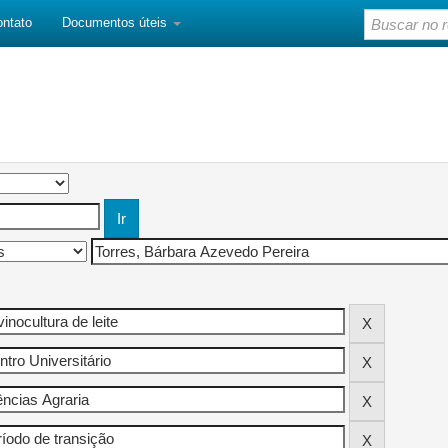
ontato
Documentos úteis