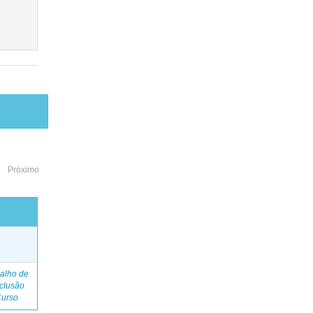
Próximo
o
alho de
clusão
Curso