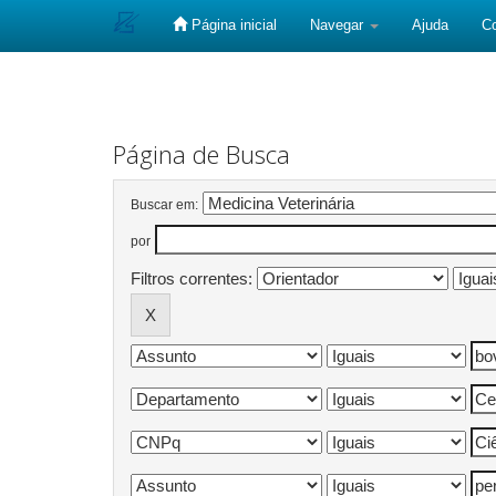
Página inicial
Navegar
Ajuda
C
Skip
navigation
Página de Busca
Buscar em:
por
Filtros correntes: