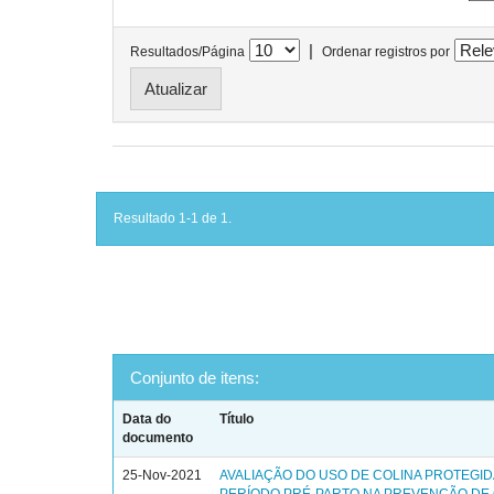
|
Resultados/Página
Ordenar registros por
Resultado 1-1 de 1.
Conjunto de itens:
Data do
Título
documento
25-Nov-2021
AVALIAÇÃO DO USO DE COLINA PROTEGID