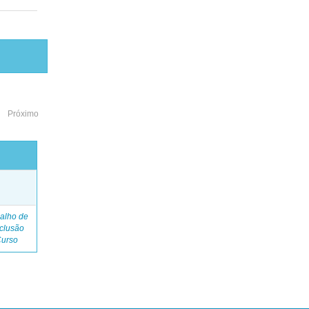
Próximo
o
alho de
clusão
Curso