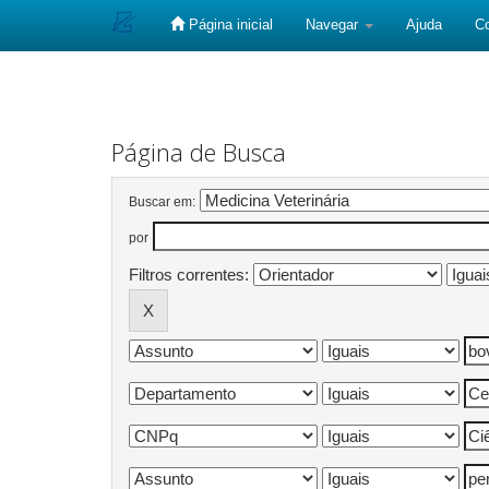
Página inicial
Navegar
Ajuda
C
Skip
navigation
Página de Busca
Buscar em:
por
Filtros correntes: