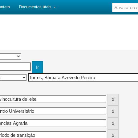
ontato
Documentos úteis