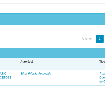
Anterior
1
Autor(es)
Tip
A NO
Silva, Priscila Aparecida
Trab
 CETOSE
Con
de 