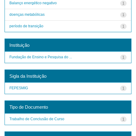
Balanço energético negativo
1
doenças metabólicas
1
período de transição
1
Instituição
Fundação de Ensino e Pesquisa do ...
1
Sigla da Instituição
FEPESMIG
1
Tipo de Documento
Trabalho de Conclusão de Curso
1