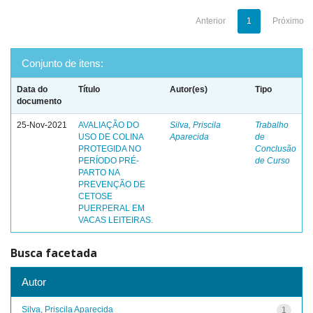
Anterior
1
Próximo
Conjunto de itens:
Data do
Título
Autor(es)
Tipo
documento
25-Nov-2021
AVALIAÇÃO DO
Silva, Priscila
Trabalho
USO DE COLINA
Aparecida
de
PROTEGIDA NO
Conclusão
PERÍODO PRÉ-
de Curso
PARTO NA
PREVENÇÃO DE
CETOSE
PUERPERAL EM
VACAS LEITEIRAS.
Busca facetada
Autor
Silva, Priscila Aparecida
1