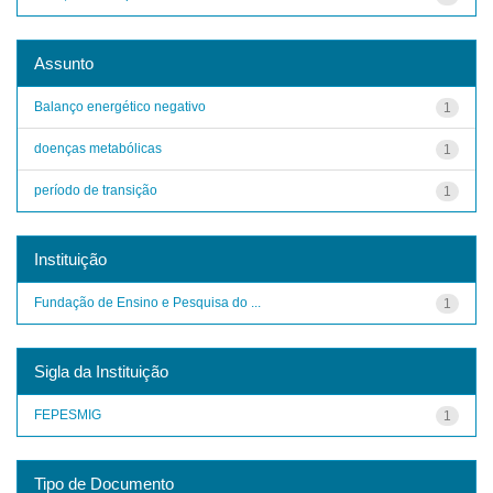
Assunto
Balanço energético negativo
1
doenças metabólicas
1
período de transição
1
Instituição
Fundação de Ensino e Pesquisa do ...
1
Sigla da Instituição
FEPESMIG
1
Tipo de Documento