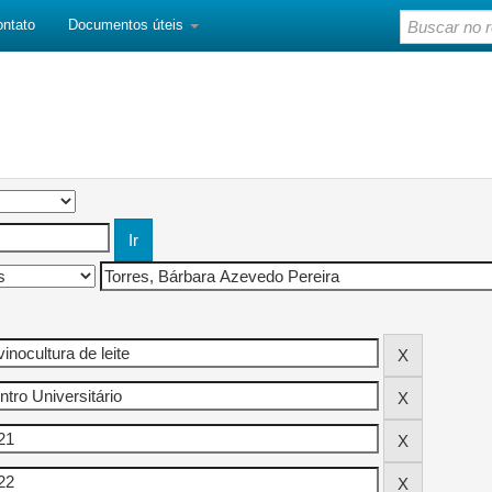
ontato
Documentos úteis