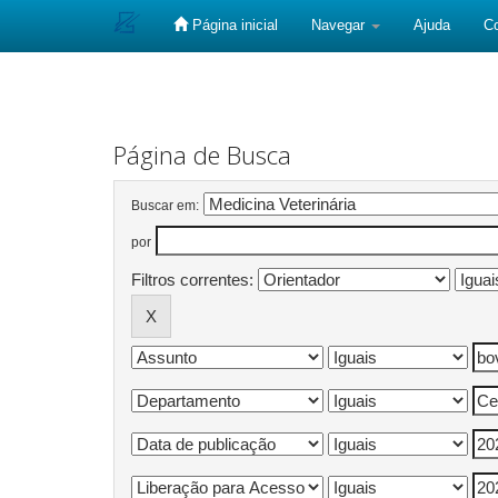
Página inicial
Navegar
Ajuda
C
Skip
navigation
Página de Busca
Buscar em:
por
Filtros correntes: