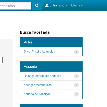
Entrar em:
Idioma
Busca facetada
Autor
Silva, Priscila Aparecida
1
Assunto
Balanço energético negativo
1
doenças metabólicas
1
período de transição
1