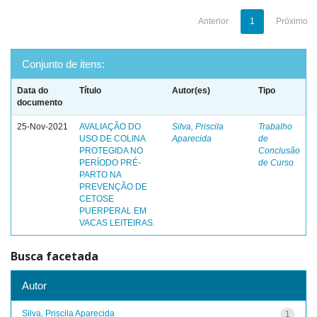
Anterior
1
Próximo
Conjunto de itens:
Data do
Título
Autor(es)
Tipo
documento
25-Nov-2021
AVALIAÇÃO DO
Silva, Priscila
Trabalho
USO DE COLINA
Aparecida
de
PROTEGIDA NO
Conclusão
PERÍODO PRÉ-
de Curso
PARTO NA
PREVENÇÃO DE
CETOSE
PUERPERAL EM
VACAS LEITEIRAS.
Busca facetada
Autor
Silva, Priscila Aparecida
1