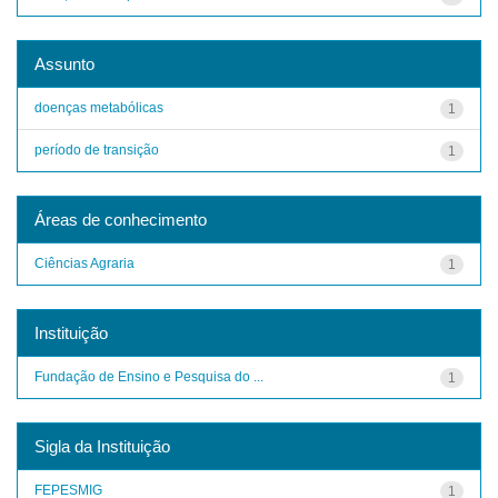
Assunto
doenças metabólicas
1
período de transição
1
Áreas de conhecimento
Ciências Agraria
1
Instituição
Fundação de Ensino e Pesquisa do ...
1
Sigla da Instituição
FEPESMIG
1