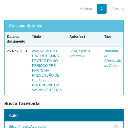
Anterior
1
Próximo
Conjunto de itens:
Data do
Título
Autor(es)
Tipo
documento
25-Nov-2021
AVALIAÇÃO DO
Silva, Priscila
Trabalho
USO DE COLINA
Aparecida
de
PROTEGIDA NO
Conclusão
PERÍODO PRÉ-
de Curso
PARTO NA
PREVENÇÃO DE
CETOSE
PUERPERAL EM
VACAS LEITEIRAS.
Busca facetada
Autor
Silva, Priscila Aparecida
1