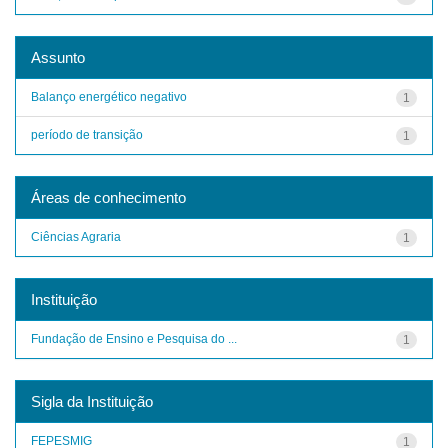
Assunto
Balanço energético negativo
1
período de transição
1
Áreas de conhecimento
Ciências Agraria
1
Instituição
Fundação de Ensino e Pesquisa do ...
1
Sigla da Instituição
FEPESMIG
1