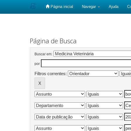
Página inicial
Navegar
Ajuda
C
Skip
navigation
Página de Busca
Buscar em:
por
Filtros correntes: