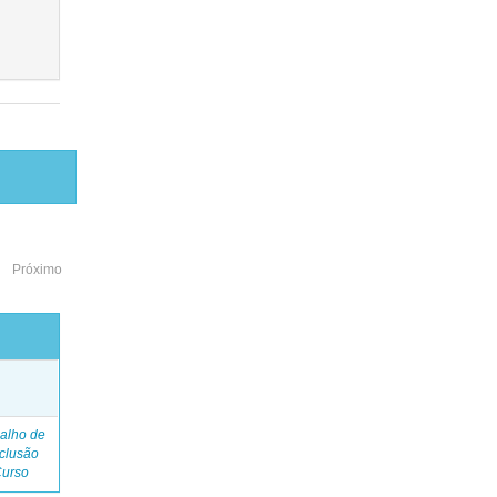
Próximo
o
alho de
clusão
Curso