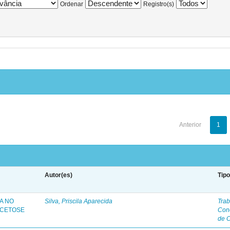
Ordenar
Registro(s)
Anterior
1
Autor(es)
Tip
A NO
Silva, Priscila Aparecida
Trab
 CETOSE
Con
de 