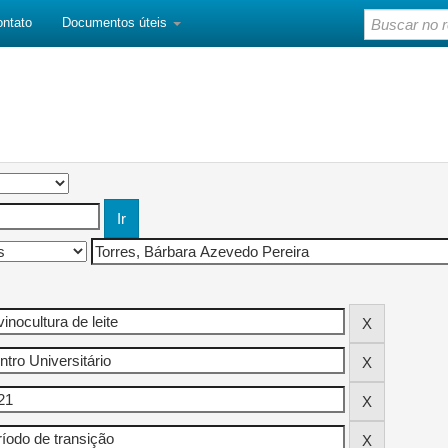
ontato
Documentos úteis