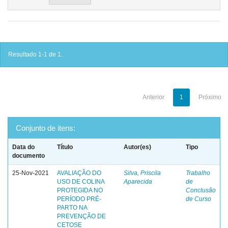
Resultado 1-1 de 1.
Anterior
1
Próximo
Conjunto de itens:
Data do
Título
Autor(es)
Tipo
documento
25-Nov-2021
AVALIAÇÃO DO
Silva, Priscila
Trabalho
USO DE COLINA
Aparecida
de
PROTEGIDA NO
Conclusão
PERÍODO PRÉ-
de Curso
PARTO NA
PREVENÇÃO DE
CETOSE