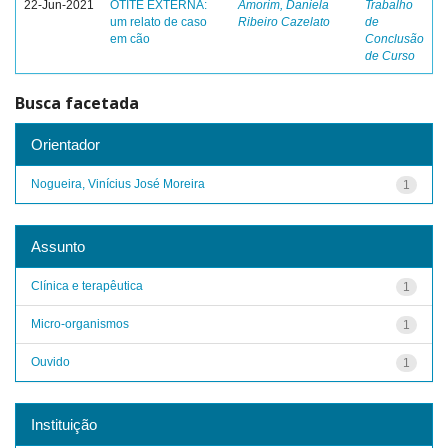
22-Jun-2021
OTITE EXTERNA:
Amorim, Daniela
Trabalho
um relato de caso
Ribeiro Cazelato
de
em cão
Conclusão
de Curso
Busca facetada
Orientador
Nogueira, Vinícius José Moreira
1
Assunto
Clínica e terapêutica
1
Micro-organismos
1
Ouvido
1
Instituição