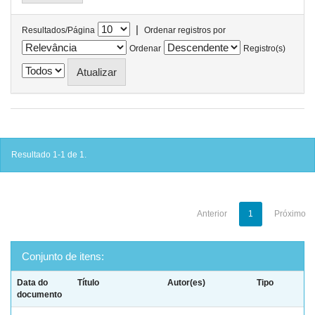
|
Resultados/Página
Ordenar registros por
Ordenar
Registro(s)
Resultado 1-1 de 1.
Anterior
1
Próximo
Conjunto de itens:
Data do
Título
Autor(es)
Tipo
documento