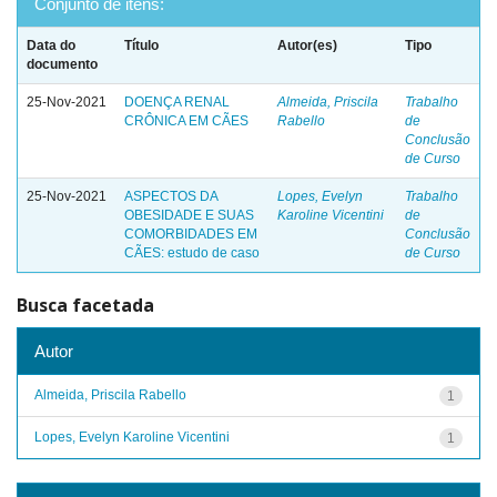
Conjunto de itens:
Data do
Título
Autor(es)
Tipo
documento
25-Nov-2021
DOENÇA RENAL
Almeida, Priscila
Trabalho
CRÔNICA EM CÃES
Rabello
de
Conclusão
de Curso
25-Nov-2021
ASPECTOS DA
Lopes, Evelyn
Trabalho
OBESIDADE E SUAS
Karoline Vicentini
de
COMORBIDADES EM
Conclusão
CÃES: estudo de caso
de Curso
Busca facetada
Autor
Almeida, Priscila Rabello
1
Lopes, Evelyn Karoline Vicentini
1