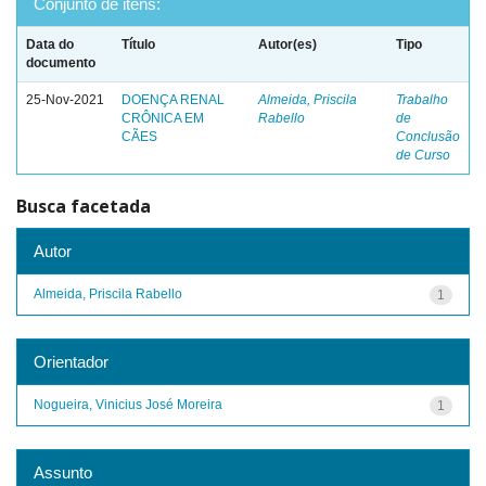
Conjunto de itens:
Data do
Título
Autor(es)
Tipo
documento
25-Nov-2021
DOENÇA RENAL
Almeida, Priscila
Trabalho
CRÔNICA EM
Rabello
de
CÃES
Conclusão
de Curso
Busca facetada
Autor
Almeida, Priscila Rabello
1
Orientador
Nogueira, Vinicius José Moreira
1
Assunto