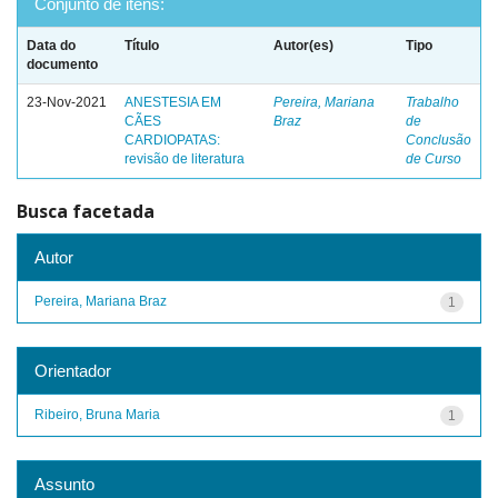
Conjunto de itens:
Data do
Título
Autor(es)
Tipo
documento
23-Nov-2021
ANESTESIA EM
Pereira, Mariana
Trabalho
CÃES
Braz
de
CARDIOPATAS:
Conclusão
revisão de literatura
de Curso
Busca facetada
Autor
Pereira, Mariana Braz
1
Orientador
Ribeiro, Bruna Maria
1
Assunto