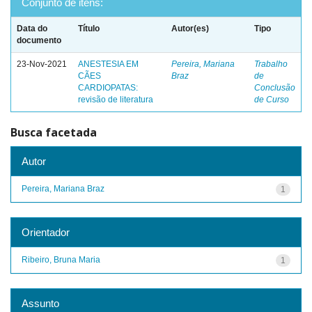
Conjunto de itens:
Data do
Título
Autor(es)
Tipo
documento
23-Nov-2021
ANESTESIA EM
Pereira, Mariana
Trabalho
CÃES
Braz
de
CARDIOPATAS:
Conclusão
revisão de literatura
de Curso
Busca facetada
Autor
Pereira, Mariana Braz
1
Orientador
Ribeiro, Bruna Maria
1
Assunto