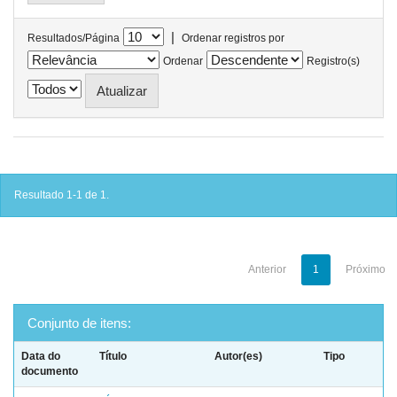
|
Resultados/Página
Ordenar registros por
Ordenar
Registro(s)
Resultado 1-1 de 1.
Anterior
1
Próximo
Conjunto de itens:
Data do
Título
Autor(es)
Tipo
documento