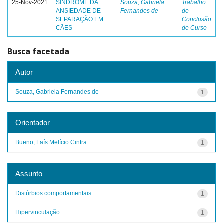
25-Nov-2021
SÍNDROME DA
Souza, Gabriela
Trabalho
ANSIEDADE DE
Fernandes de
de
SEPARAÇÃO EM
Conclusão
CÃES
de Curso
Busca facetada
Autor
Souza, Gabriela Fernandes de
1
Orientador
Bueno, Laís Melício Cintra
1
Assunto
Distúrbios comportamentais
1
Hipervinculação
1