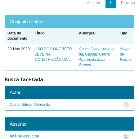
Anterior
1
Próximo
Conjunto de itens:
Data do
Título
Autor(es)
Tipo
documento
20-Nov-2020
USO DO CONCRETO
Costa, Gilmar Veloso
Artigo
LEVE NA
da
;
Gaspar, Geisla
de
CONSTRUÇÃO CIVIL
Aparecida Maia
Evento
Gomes
Busca facetada
Autor
Costa, Gilmar Veloso da
1
Assunto
Análise estrutural
1