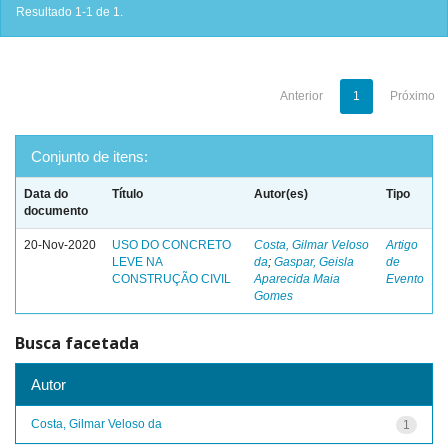
Resultado 1-1 de 1.
Anterior
1
Próximo
Conjunto de itens:
Data do
Título
Autor(es)
Tipo
documento
20-Nov-2020
USO DO CONCRETO
Costa, Gilmar Veloso
Artigo
LEVE NA
da
;
Gaspar, Geisla
de
CONSTRUÇÃO CIVIL
Aparecida Maia
Evento
Gomes
Busca facetada
Autor
Costa, Gilmar Veloso da
1