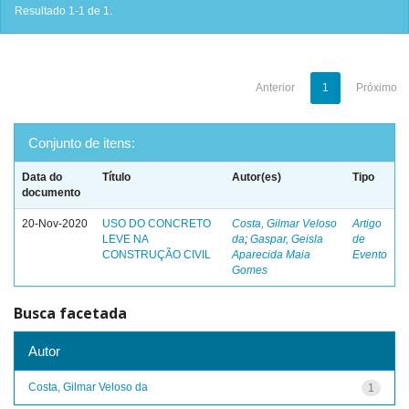
Resultado 1-1 de 1.
Anterior
1
Próximo
Conjunto de itens:
Data do
Título
Autor(es)
Tipo
documento
20-Nov-2020
USO DO CONCRETO
Costa, Gilmar Veloso
Artigo
LEVE NA
da
;
Gaspar, Geisla
de
CONSTRUÇÃO CIVIL
Aparecida Maia
Evento
Gomes
Busca facetada
Autor
Costa, Gilmar Veloso da
1