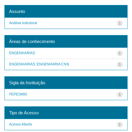
Assunto
Análise estrutural
1
Áreas de conhecimento
ENGENHARIAS
1
ENGENHARIAS::ENGENHARIA CIVIL
1
Sigla da Instituição
FEPESMIG
1
Tipo de Acesso
Acesso Aberto
1