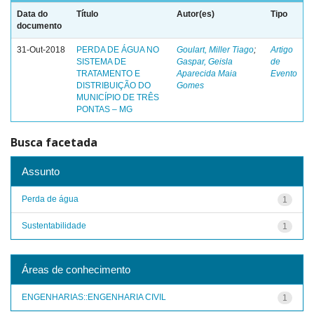
Data do
Título
Autor(es)
Tipo
documento
31-Out-2018
PERDA DE ÁGUA NO
Goulart, Miller Tiago
;
Artigo
SISTEMA DE
Gaspar, Geisla
de
TRATAMENTO E
Aparecida Maia
Evento
DISTRIBUIÇÃO DO
Gomes
MUNICÍPIO DE TRÊS
PONTAS – MG
Busca facetada
Assunto
Perda de água
1
Sustentabilidade
1
Áreas de conhecimento
ENGENHARIAS::ENGENHARIA CIVIL
1