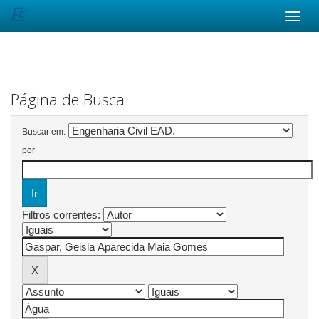
Skip
navigation
Página de Busca
Buscar em:
por
Filtros correntes: