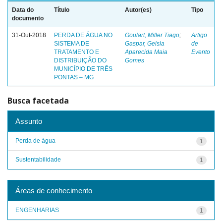
Data do
Título
Autor(es)
Tipo
documento
31-Out-2018
PERDA DE ÁGUA NO
Goulart, Miller Tiago
;
Artigo
SISTEMA DE
Gaspar, Geisla
de
TRATAMENTO E
Aparecida Maia
Evento
DISTRIBUIÇÃO DO
Gomes
MUNICÍPIO DE TRÊS
PONTAS – MG
Busca facetada
Assunto
Perda de água
1
Sustentabilidade
1
Áreas de conhecimento
ENGENHARIAS
1