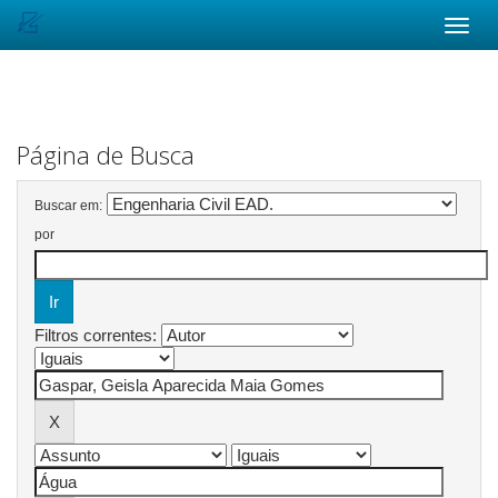
Skip
navigation
Página de Busca
Buscar em:
por
Filtros correntes: