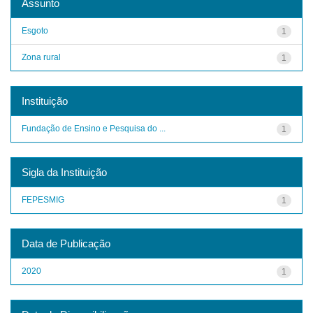
Assunto
Esgoto
1
Zona rural
1
Instituição
Fundação de Ensino e Pesquisa do ...
1
Sigla da Instituição
FEPESMIG
1
Data de Publicação
2020
1