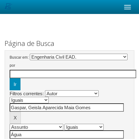
Skip
navigation
Página de Busca
Buscar em:
por
Filtros correntes: