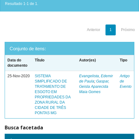
Resultado 1-1 de 1.
Anterior
1
Próximo
Conjunto de itens:
Data do
Título
Autor(es)
Tipo
documento
25-Nov-2020
SISTEMA
Evangelista, Edemir
Artigo
SIMPLIFICADO DE
de Paula
;
Gaspar,
de
TRATAMENTO DE
Geisla Aparecida
Evento
ESGOTO EM
Maia Gomes
PROPRIEDADES DA
ZONA RURAL DA
CIDADE DE TRÊS
PONTAS MG
Busca facetada