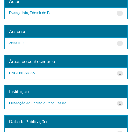
Autor
Evangelista, Edemir de Paula
1
Assunto
Zona rural
1
Áreas de conhecimento
ENGENHARIAS
1
Instituição
Fundação de Ensino e Pesquisa do ...
1
Data de Publicação