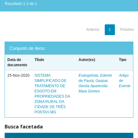
Resultado 1-1 de 1.
Anterior
1
Próximo
Conjunto de itens:
Data do
Título
Autor(es)
Tipo
documento
25-Nov-2020
SISTEMA
Evangelista, Edemir
Artigo
SIMPLIFICADO DE
de Paula
;
Gaspar,
de
TRATAMENTO DE
Geisla Aparecida
Evento
ESGOTO EM
Maia Gomes
PROPRIEDADES DA
ZONA RURAL DA
CIDADE DE TRÊS
PONTAS MG
Busca facetada