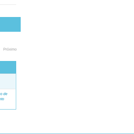
Próximo
o
go de
nto