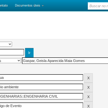
ontato
Documentos úteis