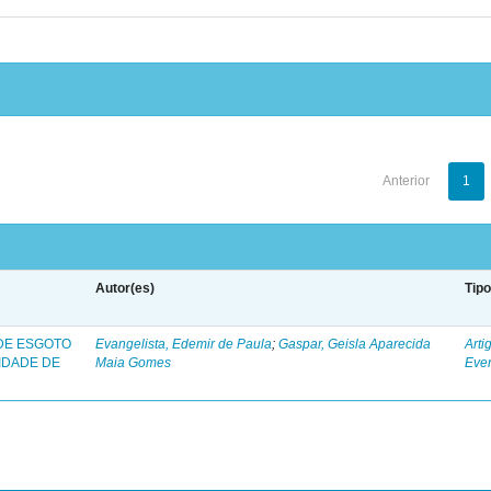
Anterior
1
Autor(es)
Tip
 DE ESGOTO
Evangelista, Edemir de Paula
;
Gaspar, Geisla Aparecida
Arti
IDADE DE
Maia Gomes
Eve