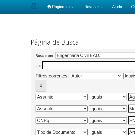
Página inicial
Navegar
Ajuda
C
Skip
navigation
Página de Busca
Buscar em:
por
Filtros correntes: