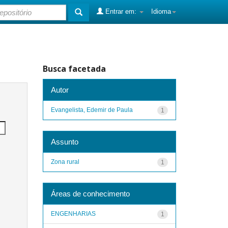
Entrar em:
Idioma
Busca facetada
Autor
Evangelista, Edemir de Paula
1
Assunto
Zona rural
1
Áreas de conhecimento
ENGENHARIAS
1