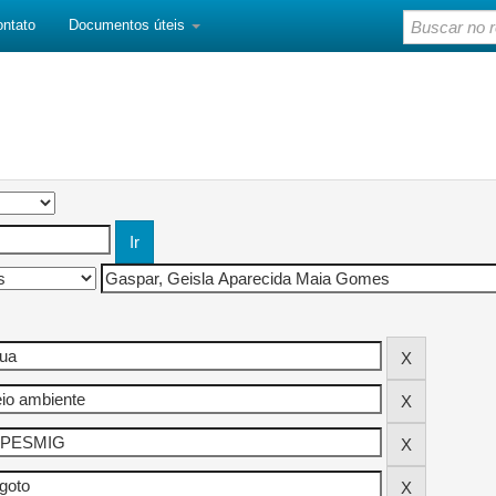
ontato
Documentos úteis