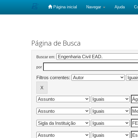
Página inicial
Navegar
Ajuda
C
Skip
navigation
Página de Busca
Buscar em:
por
Filtros correntes: