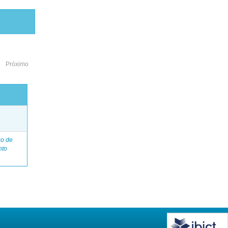
Próximo
o
go de
nto