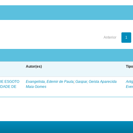
Anterior
1
Autor(es)
Tip
 DE ESGOTO
Evangelista, Edemir de Paula
;
Gaspar, Geisla Aparecida
Arti
IDADE DE
Maia Gomes
Eve