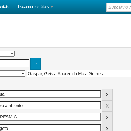
ontato
Documentos úteis