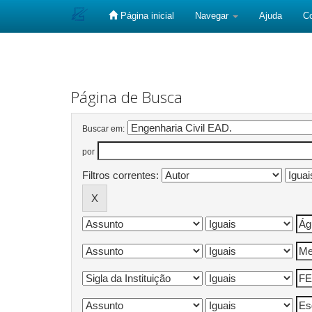
Página inicial
Navegar
Ajuda
C
Skip
navigation
Página de Busca
Buscar em:
por
Filtros correntes: