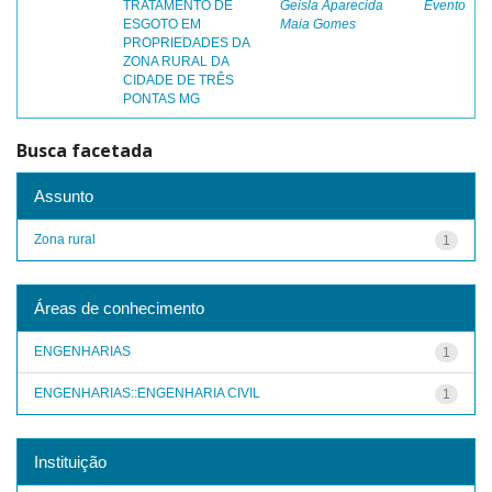
TRATAMENTO DE
Geisla Aparecida
Evento
ESGOTO EM
Maia Gomes
PROPRIEDADES DA
ZONA RURAL DA
CIDADE DE TRÊS
PONTAS MG
Busca facetada
Assunto
Zona rural
1
Áreas de conhecimento
ENGENHARIAS
1
ENGENHARIAS::ENGENHARIA CIVIL
1
Instituição