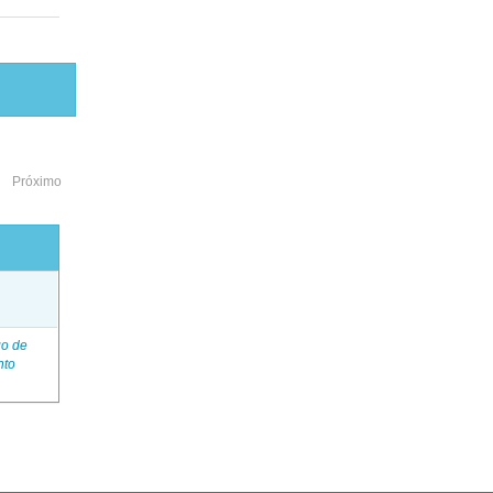
Próximo
o
go de
nto