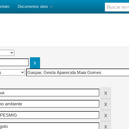
ontato
Documentos úteis