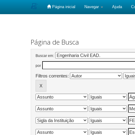
Página inicial
Navegar
Ajuda
C
Skip
navigation
Página de Busca
Buscar em:
por
Filtros correntes: