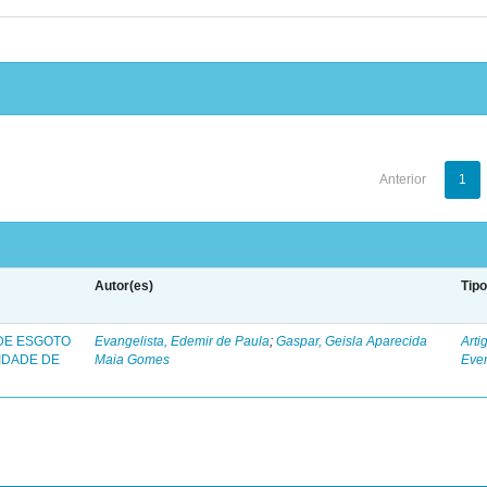
Anterior
1
Autor(es)
Tip
 DE ESGOTO
Evangelista, Edemir de Paula
;
Gaspar, Geisla Aparecida
Arti
IDADE DE
Maia Gomes
Eve