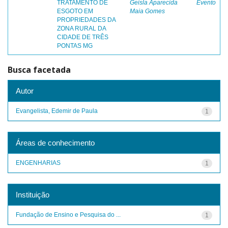
TRATAMENTO DE
Geisla Aparecida
Evento
ESGOTO EM
Maia Gomes
PROPRIEDADES DA
ZONA RURAL DA
CIDADE DE TRÊS
PONTAS MG
Busca facetada
Autor
Evangelista, Edemir de Paula
1
Áreas de conhecimento
ENGENHARIAS
1
Instituição
Fundação de Ensino e Pesquisa do ...
1