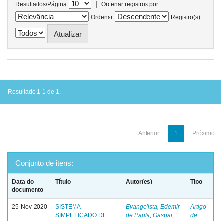
|
Resultados/Página
Ordenar registros por
Ordenar
Registro(s)
Resultado 1-1 de 1.
Anterior
1
Próximo
Conjunto de itens:
Data do
Título
Autor(es)
Tipo
documento
25-Nov-2020
SISTEMA
Evangelista, Edemir
Artigo
SIMPLIFICADO DE
de Paula
;
Gaspar,
de