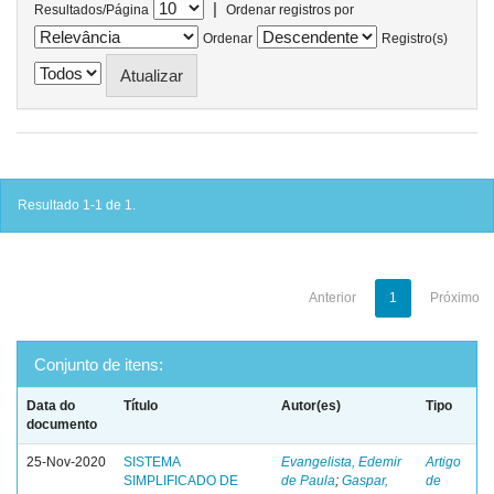
|
Resultados/Página
Ordenar registros por
Ordenar
Registro(s)
Resultado 1-1 de 1.
Anterior
1
Próximo
Conjunto de itens:
Data do
Título
Autor(es)
Tipo
documento
25-Nov-2020
SISTEMA
Evangelista, Edemir
Artigo
SIMPLIFICADO DE
de Paula
;
Gaspar,
de