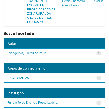
TRATAMENTO DE
Geisla Aparecida
Evento
ESGOTO EM
Maia Gomes
PROPRIEDADES DA
ZONA RURAL DA
CIDADE DE TRÊS
PONTAS MG
Busca facetada
Autor
Evangelista, Edemir de Paula
1
Áreas de conhecimento
ENGENHARIAS
1
Instituição
Fundação de Ensino e Pesquisa do ...
1